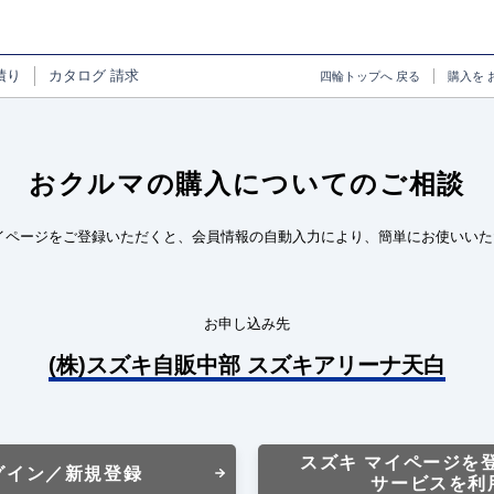
積り
カタログ
請求
四輪トップへ
戻る
購入を
おクルマの購入についてのご相談
イページをご登録いただくと、会員情報の自動入力により、簡単にお使いいた
お申し込み先
(株)スズキ自販中部 スズキアリーナ天白
スズキ マイページを
グイン／新規登録
サービスを利