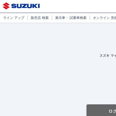
ライン
アップ
販売店
検索
展示車・
試乗車検索
オンライン
見
スズキ マ
ロ