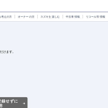
お考えの方
オーナー
の方
スズキを
楽しむ
中古車
情報
リコール等
情報
だけます。
登録せずに
用