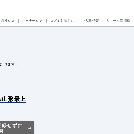
お考えの方
オーナー
の方
スズキを
楽しむ
中古車
情報
リコール等
情報
だけます。
ON山形最上
登録せずに
用