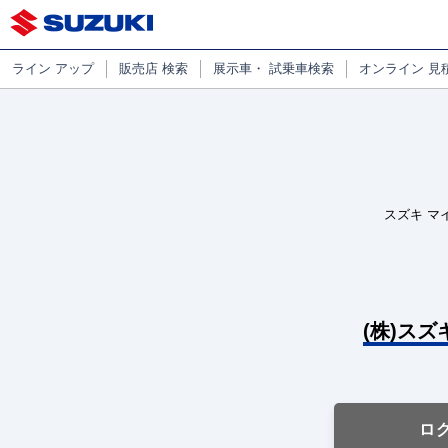
ライン
アップ
販売店
検索
展示車・
試乗車検索
オンライン
見
スズキ マ
(株)スズ
ロ