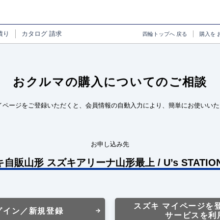
積り
カタログ
請求
四輪トップへ
戻る
購入を
おクルマの購入についてのご相談
イページをご登録いただくと、会員情報の自動入力により、簡単にお使いいた
お申し込み先
キ自販山形 スズキアリーナ山形最上 / U’s STATI
スズキ マイページを
グイン／新規登録
サービスを利