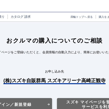
積り
カタログ
請求
四輪トップへ
戻る
購入を
おクルマの購入についてのご相談
イページをご登録いただくと、会員情報の自動入力により、簡単にお使いいた
お申し込み先
(株)スズキ自販群馬 スズキアリーナ高崎正観寺
スズキ マイページを
グイン／新規登録
サービスを利