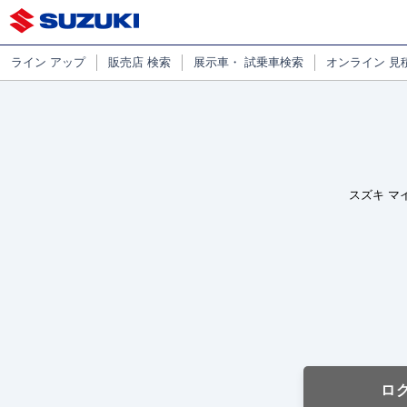
ライン
アップ
販売店
検索
展示車・
試乗車検索
オンライン
見
スズキ マ
ロ