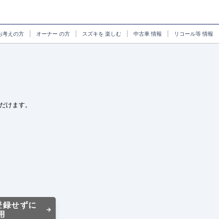
お考えの方
オーナー
の方
スズキを
楽しむ
中古車
情報
リコール等
情報
だけます。
登録せずに
用