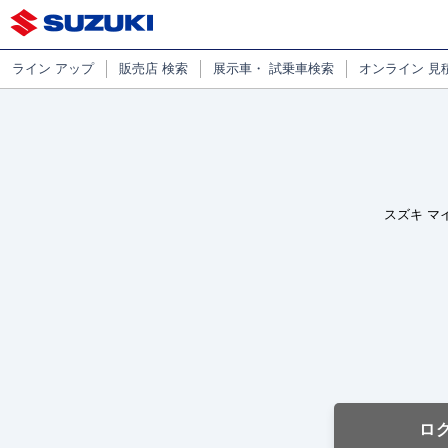
ライン
アップ
販売店
検索
展示車・
試乗車検索
オンライン
見
スズキ マ
ロ