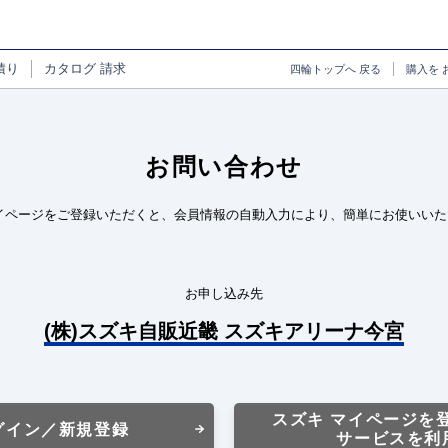
積り
カタログ
請求
四輪トップへ
戻る
購入を
お問い合わせ
イページをご登録いただくと、会員情報の自動入力により、簡単にお使いいた
お申し込み先
(株)スズキ自販近畿 スズキアリーナ今宮
スズキ マイページを
グイン／新規登録
サービスを利