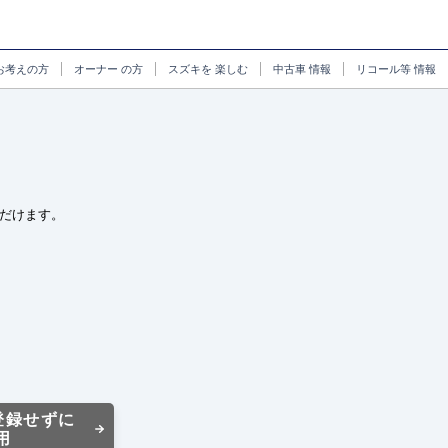
お考えの方
オーナー
の方
スズキを
楽しむ
中古車
情報
リコール等
情報
だけます。
登録せずに
用