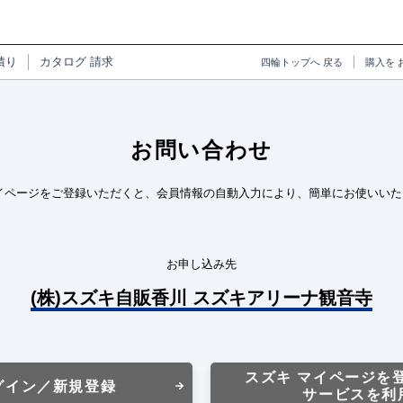
積り
カタログ
請求
四輪トップへ
戻る
購入を
お問い合わせ
イページをご登録いただくと、会員情報の自動入力により、簡単にお使いいた
お申し込み先
(株)スズキ自販香川 スズキアリーナ観音寺
スズキ マイページを
グイン／新規登録
サービスを利