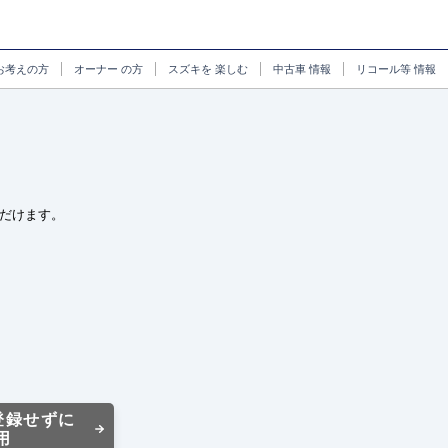
お考えの方
オーナー
の方
スズキを
楽しむ
中古車
情報
リコール等
情報
だけます。
登録せずに
用