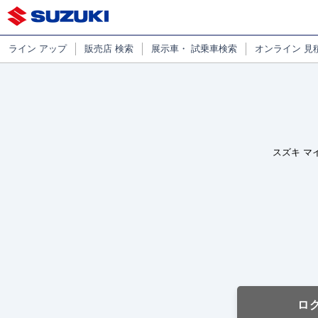
ライン
アップ
販売店
検索
展示車・
試乗車検索
オンライン
見
スズキ マ
ロ