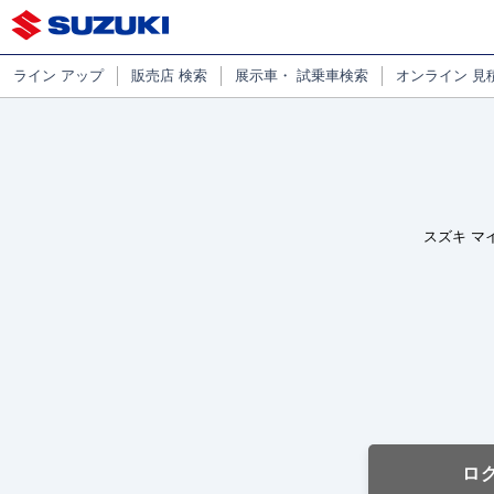
ライン
アップ
販売店
検索
展示車・
試乗車検索
オンライン
見
スズキ マ
ロ