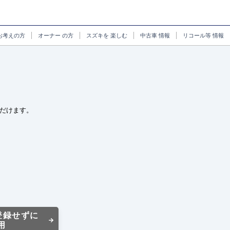
お考えの方
オーナー
の方
スズキを
楽しむ
中古車
情報
リコール等
情報
だけます。
登録せずに
用