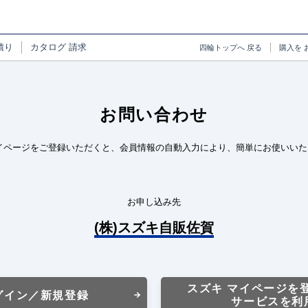
積り
カタログ
請求
四輪トップへ
戻る
購入を
お問い合わせ
イページをご登録いただくと、会員情報の自動入力により、簡単にお使いいた
お申し込み先
(株)スズキ自販佐賀
スズキ マイページを
グイン／新規登録
サービスを利