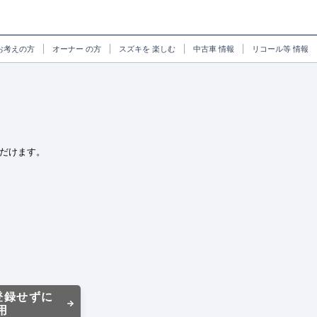
お考えの方
オーナー
の方
スズキを
楽しむ
中古車
情報
リコール等
情報
だけます。
登録せずに
用