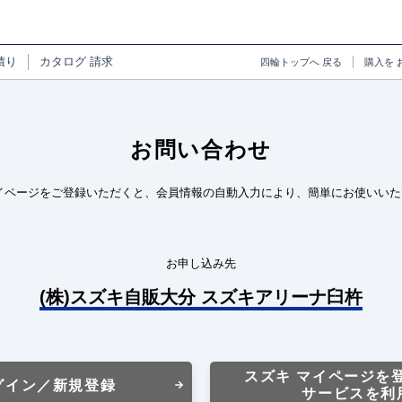
積り
カタログ
請求
四輪トップへ
戻る
購入を
お問い合わせ
イページをご登録いただくと、会員情報の自動入力により、簡単にお使いいた
お申し込み先
(株)スズキ自販大分 スズキアリーナ臼杵
スズキ マイページを
グイン／新規登録
サービスを利