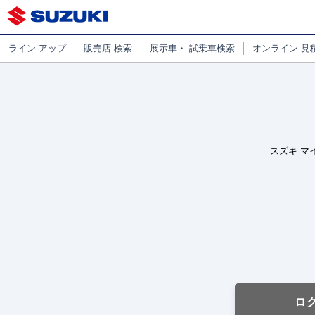
ライン
アップ
販売店
検索
展示車・
試乗車検索
オンライン
見
スズキ マ
ロ