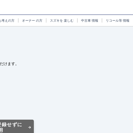
お考えの方
オーナー
の方
スズキを
楽しむ
中古車
情報
リコール等
情報
だけます。
登録せずに
用