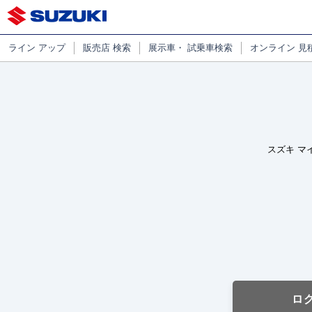
ライン
アップ
販売店
検索
展示車・
試乗車検索
オンライン
見
スズキ マ
ロ