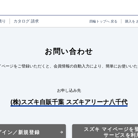
積り
カタログ
請求
四輪トップへ
戻る
購入を
お問い合わせ
イページをご登録いただくと、会員情報の自動入力により、簡単にお使いいた
お申し込み先
(株)スズキ自販千葉 スズキアリーナ八千代
スズキ マイページを
グイン／新規登録
サービスを利