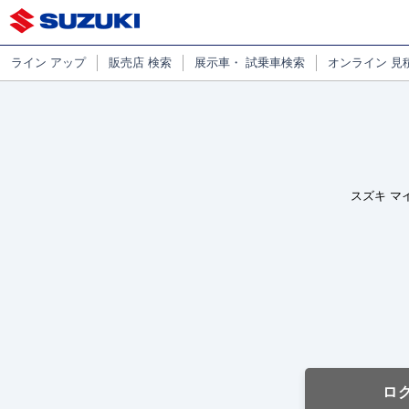
ライン
アップ
販売店
検索
展示車・
試乗車検索
オンライン
見
スズキ マ
ロ