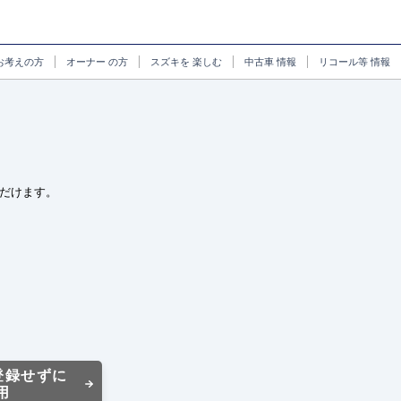
お考えの方
オーナー
の方
スズキを
楽しむ
中古車
情報
リコール等
情報
だけます。
登録せずに
用