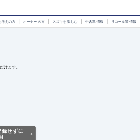
お考えの方
オーナー
の方
スズキを
楽しむ
中古車
情報
リコール等
情報
だけます。
登録せずに
用