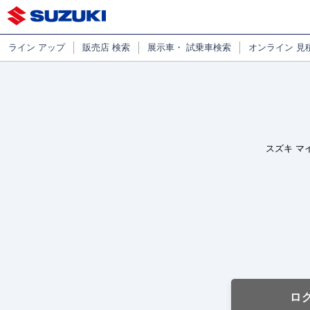
ライン
アップ
販売店
検索
展示車・
試乗車検索
オンライン
見
スズキ マ
ロ