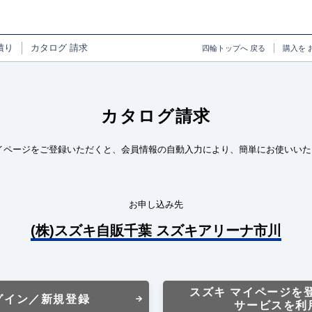
積り
カタログ
請求
四輪トップへ
戻る
購入を
カタログ請求
イページをご登録いただくと、会員情報の自動入力により、簡単にお使いいた
お申し込み先
(株)スズキ自販千葉 スズキアリーナ市川
スズキ マイページを
グイン／新規登録
サービスを利