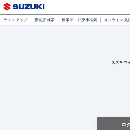
ライン
アップ
販売店
検索
展示車・
試乗車検索
オンライン
見
スズキ マ
ロ