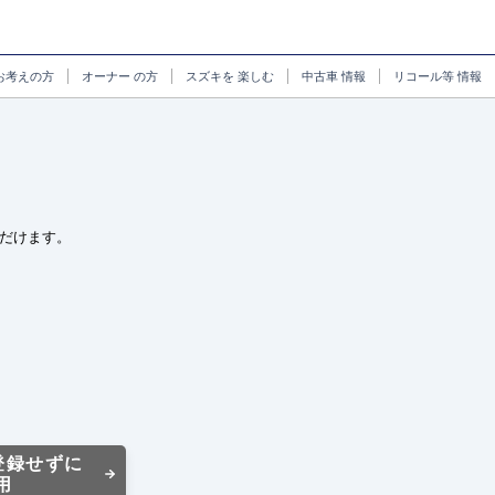
お考えの方
オーナー
の方
スズキを
楽しむ
中古車
情報
リコール等
情報
だけます。
登録せずに
用