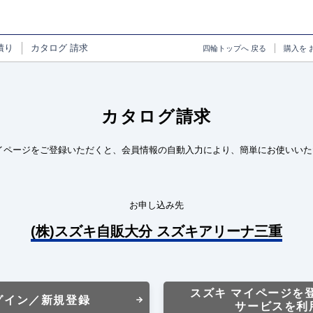
積り
カタログ
請求
四輪トップへ
戻る
購入を
カタログ請求
イページをご登録いただくと、会員情報の自動入力により、簡単にお使いいた
お申し込み先
(株)スズキ自販大分 スズキアリーナ三重
スズキ マイページを
グイン／新規登録
サービスを利