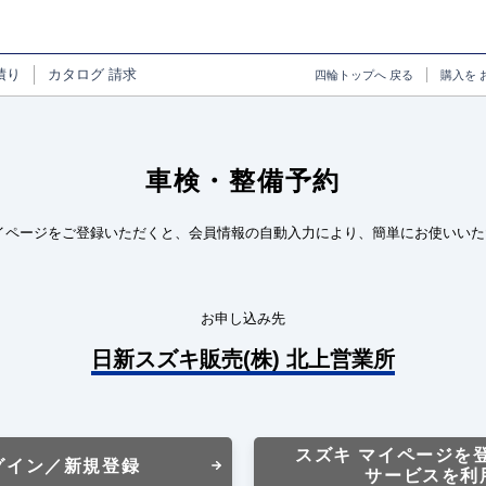
積り
カタログ
請求
四輪トップへ
戻る
購入を
車検・整備予約
イページをご登録いただくと、会員情報の自動入力により、簡単にお使いいた
お申し込み先
日新スズキ販売(株) 北上営業所
スズキ マイページを
グイン／新規登録
サービスを利