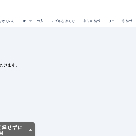
お考えの方
オーナー
の方
スズキを
楽しむ
中古車
情報
リコール等
情報
だけます。
登録せずに
用