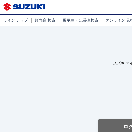
ライン
アップ
販売店
検索
展示車・
試乗車検索
オンライン
見
スズキ マ
ロ