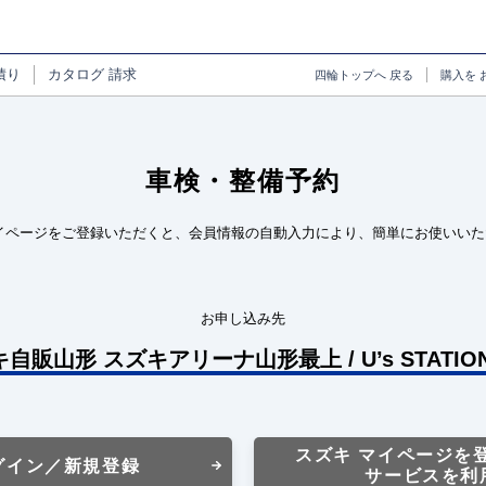
積り
カタログ
請求
四輪トップへ
戻る
購入を
車検・整備予約
イページをご登録いただくと、会員情報の自動入力により、簡単にお使いいた
お申し込み先
キ自販山形 スズキアリーナ山形最上 / U’s STATI
スズキ マイページを
グイン／新規登録
サービスを利