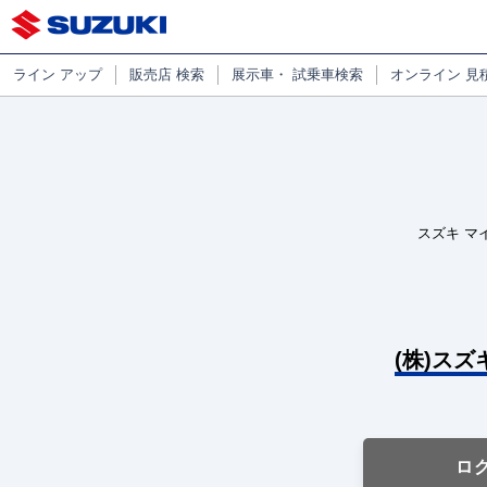
ライン
アップ
販売店
検索
展示車・
試乗車検索
オンライン
見
スズキ マ
(株)スズ
ロ