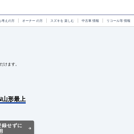
お考えの方
オーナー
の方
スズキを
楽しむ
中古車
情報
リコール等
情報
だけます。
ON山形最上
登録せずに
用