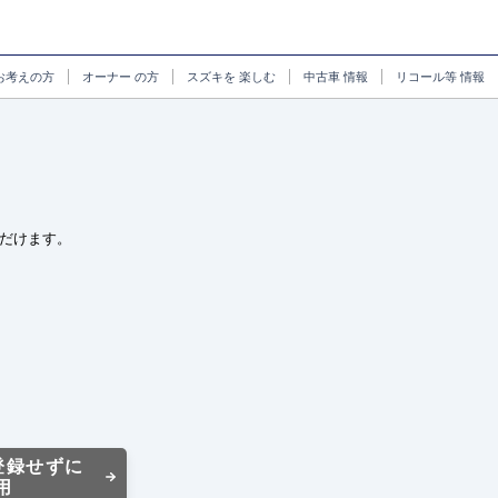
お考えの方
オーナー
の方
スズキを
楽しむ
中古車
情報
リコール等
情報
だけます。
登録せずに
用