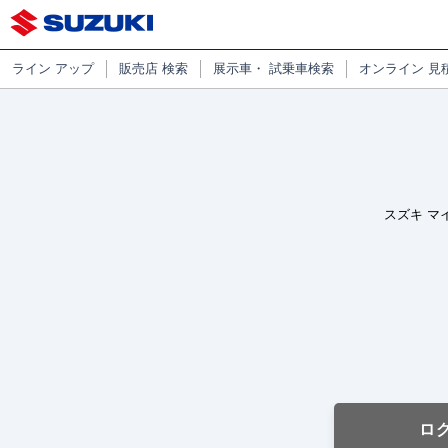
ライン
アップ
販売店
検索
展示車・
試乗車検索
オンライン
見
スズキ マ
ロ