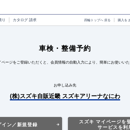
積り
カタログ
請求
四輪トップへ
戻る
購入を
車検・整備予約
イページをご登録いただくと、会員情報の自動入力により、簡単にお使いいた
お申し込み先
(株)スズキ自販近畿 スズキアリーナなにわ
スズキ マイページを
グイン／新規登録
サービスを利