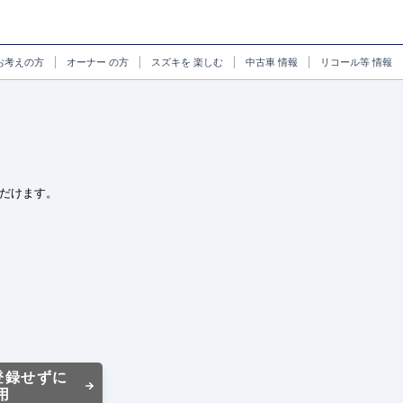
お考えの方
オーナー
の方
スズキを
楽しむ
中古車
情報
リコール等
情報
だけます。
登録せずに
用