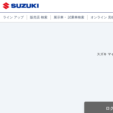
ライン
アップ
販売店
検索
展示車・
試乗車検索
オンライン
見
スズキ マ
ロ