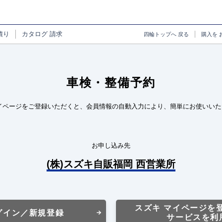
積り
カタログ
請求
四輪トップへ
戻る
購入を
車検・整備予約
イページをご登録いただくと、会員情報の自動入力により、簡単にお使いいた
お申し込み先
(株)スズキ自販福岡 西営業所
スズキ マイページを
グイン／新規登録
サービスを利