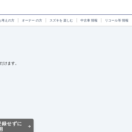
お考えの方
オーナー
の方
スズキを
楽しむ
中古車
情報
リコール等
情報
だけます。
登録せずに
用