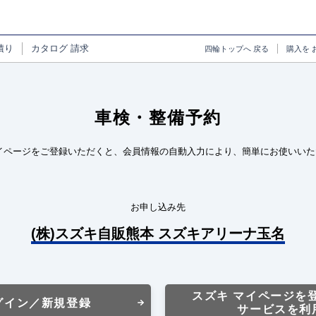
積り
カタログ
請求
四輪トップへ
戻る
購入を
車検・整備予約
イページをご登録いただくと、会員情報の自動入力により、簡単にお使いいた
お申し込み先
(株)スズキ自販熊本 スズキアリーナ玉名
スズキ マイページを
グイン／新規登録
サービスを利