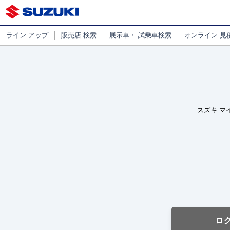
ライン
アップ
販売店
検索
展示車・
試乗車検索
オンライン
見
スズキ マ
ロ