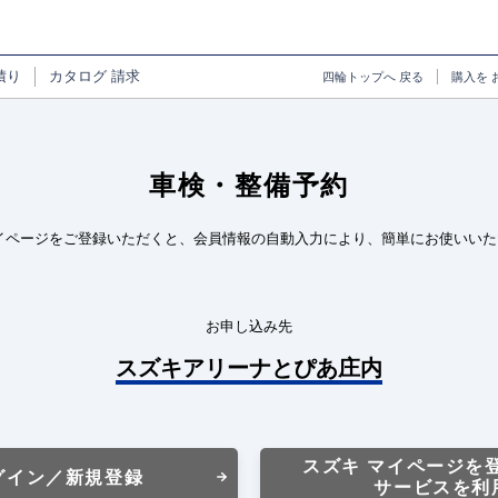
積り
カタログ
請求
四輪トップへ
戻る
購入を
車検・整備予約
イページをご登録いただくと、会員情報の自動入力により、簡単にお使いいた
お申し込み先
スズキアリーナとぴあ庄内
スズキ マイページを
グイン／新規登録
サービスを利