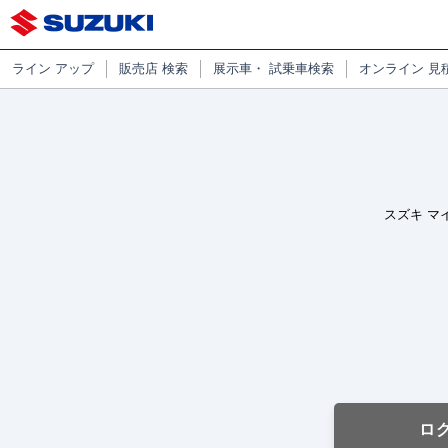
ライン
アップ
販売店
検索
展示車・
試乗車検索
オンライン
見
スズキ マ
ロ