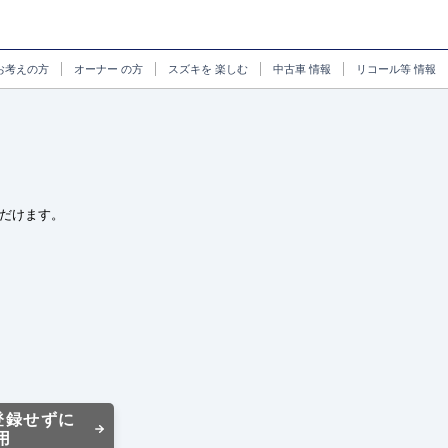
お考えの方
オーナー
の方
スズキを
楽しむ
中古車
情報
リコール等
情報
だけます。
登録せずに
用