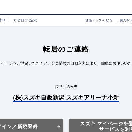
積り
カタログ
請求
四輪トップへ
戻る
購入を
転居のご連絡
イページをご登録いただくと、会員情報の自動入力により、簡単にお使いいた
お申し込み先
(株)スズキ自販新潟 スズキアリーナ小新
スズキ マイページを
グイン／新規登録
サービスを利