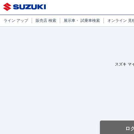
ライン
アップ
販売店
検索
展示車・
試乗車検索
オンライン
見
スズキ マ
ロ