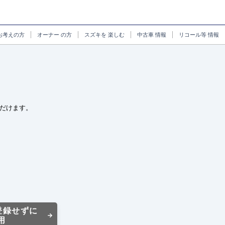
お考えの方
オーナー
の方
スズキを
楽しむ
中古車
情報
リコール等
情報
だけます。
登録せずに
用