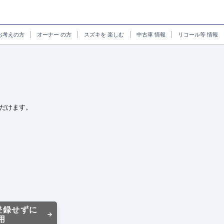
お考えの方
オーナー
の方
スズキを
楽しむ
中古車
情報
リコール等
情報
だけます。
登録せずに
用