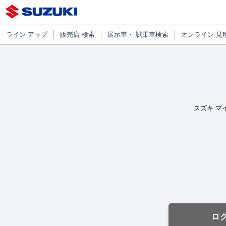
ライン
アップ
販売店
検索
展示車・
試乗車検索
オンライン
見
スズキ マ
ロ