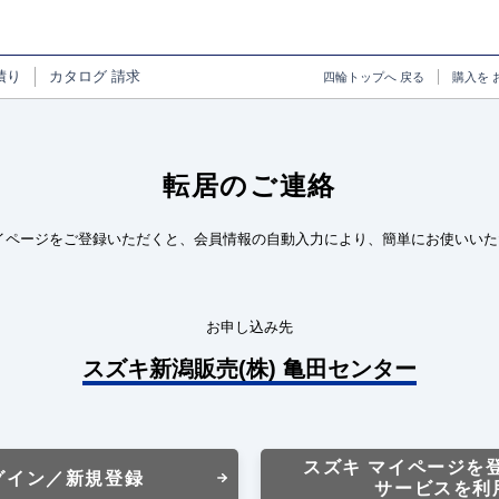
積り
カタログ
請求
四輪トップへ
戻る
購入を
転居のご連絡
イページをご登録いただくと、会員情報の自動入力により、簡単にお使いいた
お申し込み先
スズキ新潟販売(株) 亀田センター
スズキ マイページを
グイン／新規登録
サービスを利