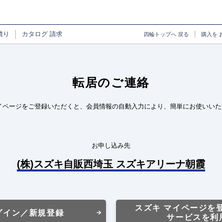
積り
カタログ
請求
四輪トップへ
戻る
購入を
転居のご連絡
イページをご登録いただくと、会員情報の自動入力により、簡単にお使いいた
お申し込み先
(株)スズキ自販西埼玉 スズキアリーナ朝霞
スズキ マイページを
グイン／新規登録
サービスを利