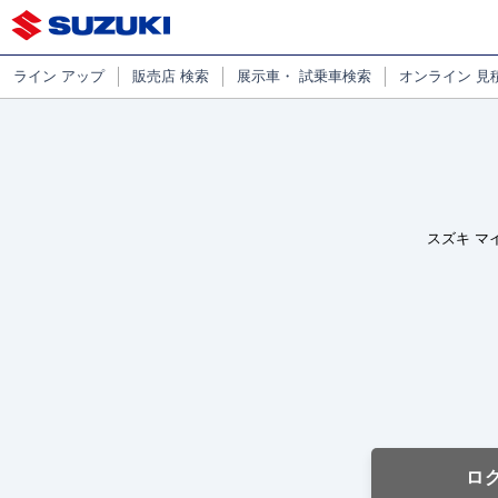
ライン
アップ
販売店
検索
展示車・
試乗車検索
オンライン
見
スズキ マ
ロ