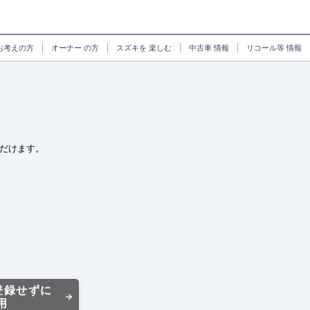
お考えの方
オーナー
の方
スズキを
楽しむ
中古車
情報
リコール等
情報
だけます。
登録せずに
用