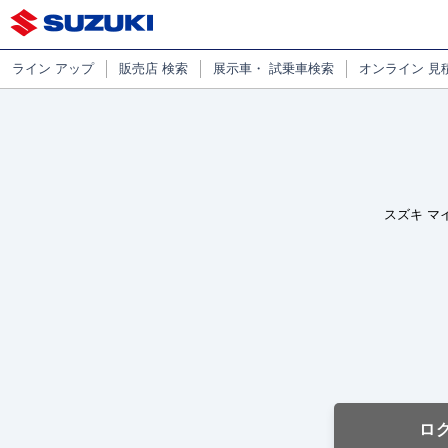
ライン
アップ
販売店
検索
展示車・
試乗車検索
オンライン
見
スズキ マ
ロ