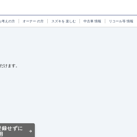
お考えの方
オーナー
の方
スズキを
楽しむ
中古車
情報
リコール等
情報
だけます。
登録せずに
用