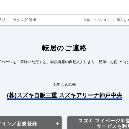
積り
カタログ
請求
四輪トップへ
戻る
購入を
転居のご連絡
イページをご登録いただくと、会員情報の自動入力により、簡単にお使いいた
お申し込み先
(株)スズキ自販三重 スズキアリーナ神戸中央
スズキ マイページを
グイン／新規登録
サービスを利