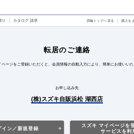
積り
カタログ
請求
四輪トップへ
戻る
購入を
転居のご連絡
イページをご登録いただくと、会員情報の自動入力により、簡単にお使いいた
お申し込み先
(株)スズキ自販浜松 湖西店
スズキ マイページを
グイン／新規登録
サービスを利