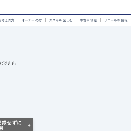
お考えの方
オーナー
の方
スズキを
楽しむ
中古車
情報
リコール等
情報
だけます。
登録せずに
用