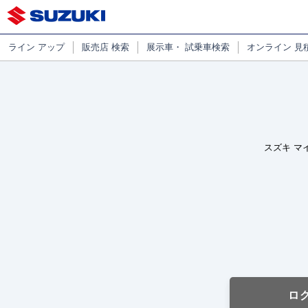
ライン
アップ
販売店
検索
展示車・
試乗車検索
オンライン
見
スズキ マ
ロ