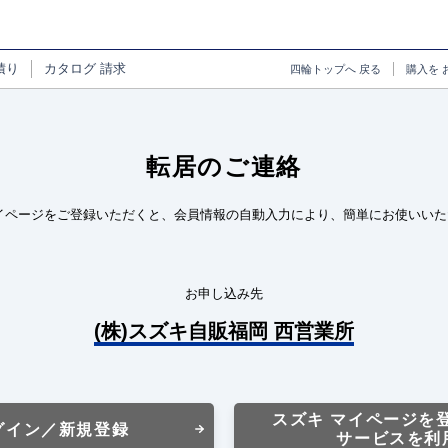
積り
カタログ
請求
四輪トップへ
戻る
購入を
転居のご連絡
イページをご登録いただくと、会員情報の自動入力により、簡単にお使いいた
お申し込み先
(株)スズキ自販福岡 西営業所
スズキ マイページを
グイン／新規登録
サービスを利