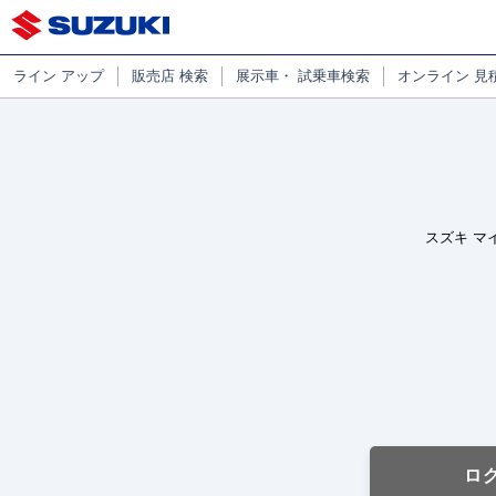
ライン
アップ
販売店
検索
展示車・
試乗車検索
オンライン
見
スズキ マ
ロ