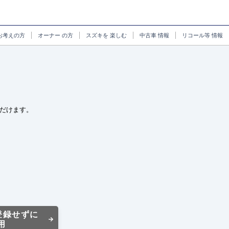
お考えの方
オーナー
の方
スズキを
楽しむ
中古車
情報
リコール等
情報
だけます。
登録せずに
用